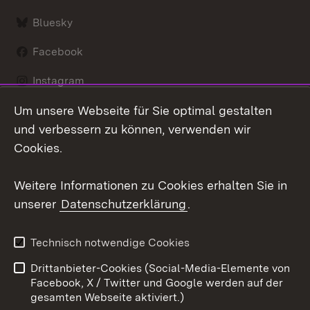
Bluesky
Facebook
Instagram
Um unsere Webseite für Sie optimal gestalten
LinkedIn
und verbessern zu können, verwenden wir
Social Wall
Cookies.
Youtube
Weitere Informationen zu Cookies erhalten Sie in
unserer
Datenschutzerklärung
.
Zum 
Kontakt
Benutzungshinweise
Technisch notwendige Cookies
Datenschutz
Barrierefreiheit
Drittanbieter-Cookies (Social-Media-Elemente von
Impressum
Cookies
Facebook, X / Twitter und Google werden auf der
gesamten Webseite aktiviert.)