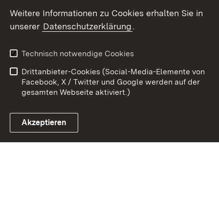
Youtube
Weitere Informationen zu Cookies erhalten Sie in
unserer
Datenschutzerklärung
.
Zum 
Kontakt
Benutzungshinweise
Technisch notwendige Cookies
Datenschutz
Barrierefreiheit
Drittanbieter-Cookies (Social-Media-Elemente von
Impressum
Cookies
Facebook, X / Twitter und Google werden auf der
gesamten Webseite aktiviert.)
Akzeptieren
Link zum Landesportal