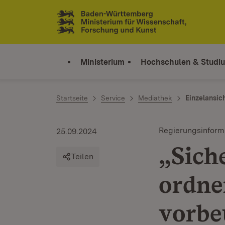
Zum Inhalt springen
Link zur Startseite
Ministerium
Hochschulen & Studi
Startseite
Service
Mediathek
Einzelansic
Regierungsinform
25.09.2024
„Sich
Teilen
ordne
vorbe