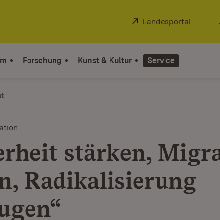
Extern:
Landesportal
(Öffnet
um
Forschung
Kunst & Kultur
Service
ht
ation
erheit stärken, Migr
n, Radikalisierung
ugen“