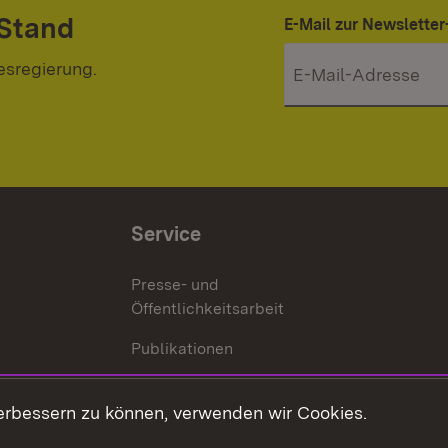
 Stand
E-Mail zur Newslett
esregierung.
Service
Presse- und
Öffentlichkeitsarbeit
Publikationen
Kontakt
es
erbessern zu können, verwenden wir Cookies.
Mediathek