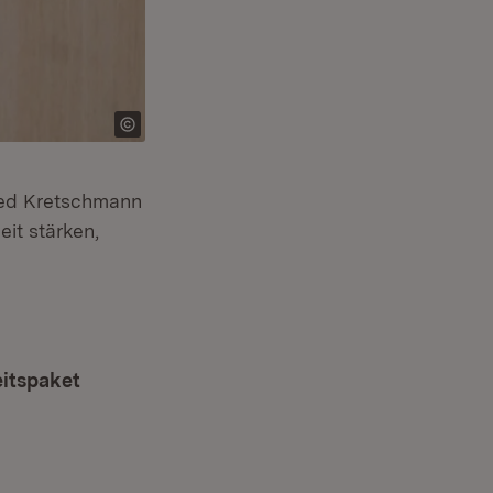
ried Kretschmann
it stärken,
eitspaket