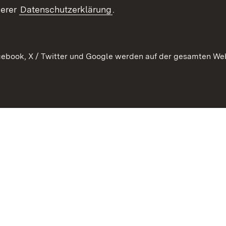
serer
Datenschutzerklärung
.
Ausschreibungen
tur
ebook, X / Twitter und Google werden auf der gesamten Webs
Kontakt
Benutzungshinweise
Datens