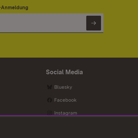
er-Anmeldung
Newsletter 
Social Media
Bluesky
Facebook
Instagram
LinkedIn