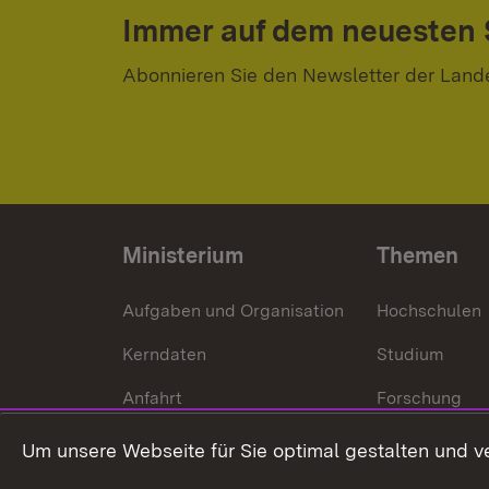
Immer auf dem neuesten
Abonnieren Sie den Newsletter der Land
Ministerium
Themen
Aufgaben und Organisation
Hochschulen
Kerndaten
Studium
Anfahrt
Forschung
International
Um unsere Webseite für Sie optimal gestalten und v
Europa