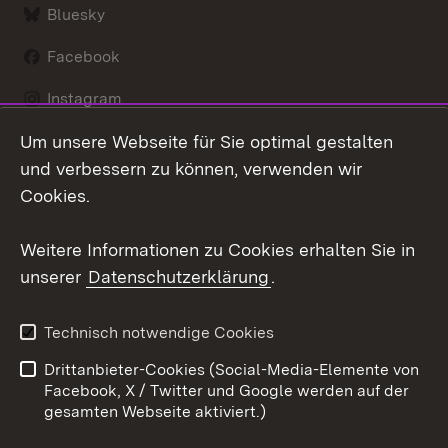
Bluesky
Facebook
Instagram
Um unsere Webseite für Sie optimal gestalten
LinkedIn
und verbessern zu können, verwenden wir
Social Wall
Cookies.
Youtube
Weitere Informationen zu Cookies erhalten Sie in
unserer
Datenschutzerklärung
.
Zum 
Kontakt
Benutzungshinweise
Technisch notwendige Cookies
Datenschutz
Barrierefreiheit
Drittanbieter-Cookies (Social-Media-Elemente von
Impressum
Cookies
Facebook, X / Twitter und Google werden auf der
gesamten Webseite aktiviert.)