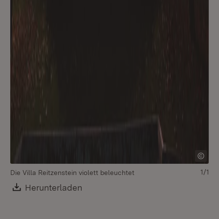
1/1
Die Villa Reitzenstein violett beleuchtet
Download:
Herunterladen
(Öffnet in neuem Fenster)