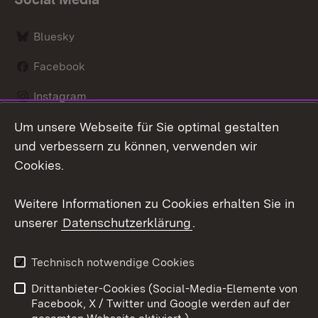
Bluesky
Facebook
Instagram
Um unsere Webseite für Sie optimal gestalten
LinkedIn
und verbessern zu können, verwenden wir
Social Wall
Cookies.
Youtube
Weitere Informationen zu Cookies erhalten Sie in
unserer
Datenschutzerklärung
.
Zum 
Kontakt
Benutzungshinweise
Technisch notwendige Cookies
Datenschutz
Barrierefreiheit
Drittanbieter-Cookies (Social-Media-Elemente von
Impressum
Cookies
Facebook, X / Twitter und Google werden auf der