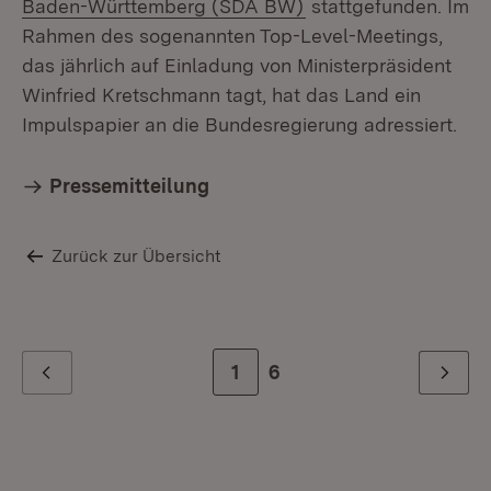
(Öffnet in neuem Fen
Baden-Württemberg (SDA BW)
stattgefunden. Im
Rahmen des sogenannten Top-Level-Meetings,
das jährlich auf Einladung von Ministerpräsident
Winfried Kretschmann tagt, hat das Land ein
Impulspapier an die Bundesregierung adressiert.
Pressemitteilung
Zurück zur Übersicht
Zur Seite
1
Zur letzten Seite
6
Zurück
Weiter