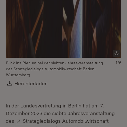
1/6
Blick ins Plenum bei der siebten Jahresveranstaltung
Mi
des Strategiedialogs Automobilwirtschaft Baden-
se
Württemberg
Download:
Herunterladen
(Öffnet in neuem Fenster)
In der Landesvertretung in Berlin hat am 7.
Dezember 2023 die siebte Jahresveranstaltung
Extern:
des
Strategiedialogs Automobilwirtschaft