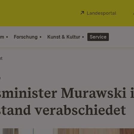
Extern:
Landesportal
(Öffnet
um
Forschung
Kunst & Kultur
Service
ht
m
sminister Murawski 
tand verabschiedet