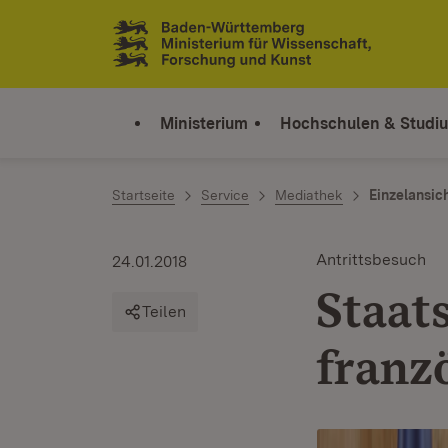
Zum Inhalt springen
Link zur Startseite
Ministerium
Hochschulen & Studi
Startseite
Service
Mediathek
Einzelansic
Antrittsbesuch
24.01.2018
Staat
Teilen
franz