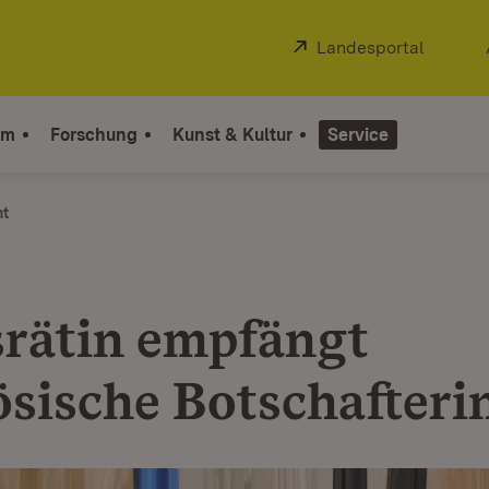
Extern:
Landesportal
(Öffnet
um
Forschung
Kunst & Kultur
Service
ht
srätin empfängt
ösische Botschafteri