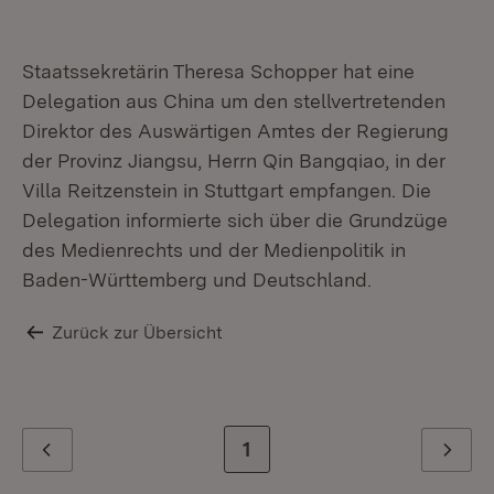
Staatssekretärin Theresa Schopper hat eine
Delegation aus China um den stellvertretenden
Direktor des Auswärtigen Amtes der Regierung
der Provinz Jiangsu, Herrn Qin Bangqiao, in der
Villa Reitzenstein in Stuttgart empfangen. Die
Delegation informierte sich über die Grundzüge
des Medienrechts und der Medienpolitik in
Baden-Württemberg und Deutschland.
Zurück zur Übersicht
Zur letzten Seite
1
Zurück
Weiter