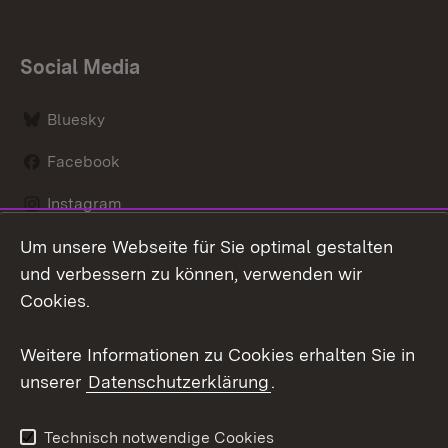
Social Media
Bluesky
Facebook
Instagram
Um unsere Webseite für Sie optimal gestalten
LinkedIn
und verbessern zu können, verwenden wir
Social Wall
Cookies.
Youtube
Weitere Informationen zu Cookies erhalten Sie in
unserer
Datenschutzerklärung
.
Zum 
Kontakt
Benutzungshinweise
Technisch notwendige Cookies
Datenschutz
Barrierefreiheit