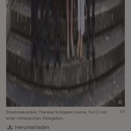
1/1
Staatssekretärin Theresa Schopper (vorne, 3.v.r.l.) mit
einer chinesischen Delegation.
Download:
Herunterladen
(Öffnet in neuem Fenster)