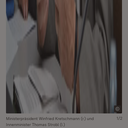
1/2
Ministerpräsident Winfried Kretschmann (r.) und
Mi
Innenminister Thomas Strobl (l.)
In