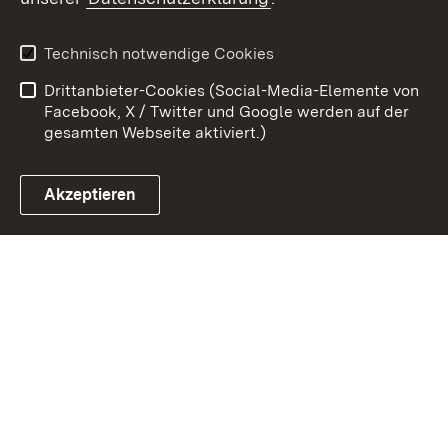
Zum 
Kontakt
Benutzungshinweise
Technisch notwendige Cookies
Datenschutz
Barrierefreiheit
Drittanbieter-Cookies (Social-Media-Elemente von
Impressum
Cookies
Facebook, X / Twitter und Google werden auf der
gesamten Webseite aktiviert.)
Akzeptieren
Link zum Landesportal