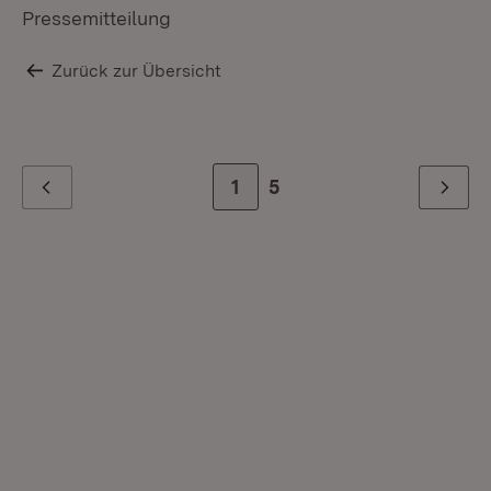
Pressemitteilung
Zurück zur Übersicht
Zur Seite
1
Zur letzten Seite
5
Zurück
Weiter