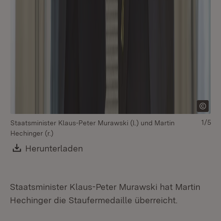
St
Hec
1/5
Staatsminister Klaus-Peter Murawski (l.) und Martin
Hechinger (r.)
Download:
Herunterladen
(Öffnet in neuem Fenster)
Staatsminister Klaus-Peter Murawski hat Martin
Hechinger die Staufermedaille überreicht.