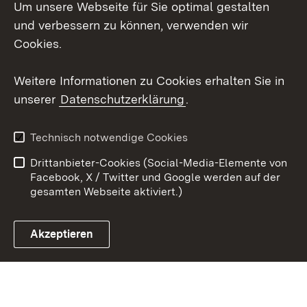
Um unsere Webseite für Sie optimal gestalten
LinkedIn
und verbessern zu können, verwenden wir
Social Wall
Cookies.
Youtube
Weitere Informationen zu Cookies erhalten Sie in
unserer
Datenschutzerklärung
.
Zum 
Kontakt
Benutzungshinweise
Technisch notwendige Cookies
Datenschutz
Barrierefreiheit
Drittanbieter-Cookies (Social-Media-Elemente von
Impressum
Cookies
Facebook, X / Twitter und Google werden auf der
gesamten Webseite aktiviert.)
Akzeptieren
Link zum Landesportal