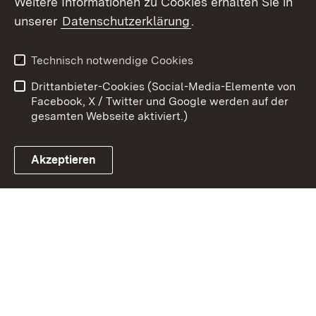
Weitere Informationen zu Cookies erhalten Sie in
unserer
Datenschutzerklärung
.
Zum 
Kontakt
Benutzungshinweise
Technisch notwendige Cookies
Datenschutz
Barrierefreiheit
Drittanbieter-Cookies (Social-Media-Elemente von
Impressum
Cookies
Facebook, X / Twitter und Google werden auf der
gesamten Webseite aktiviert.)
Akzeptieren
Link zum Landesportal