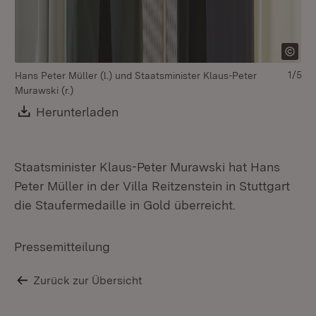
1/5
Hans Peter Müller (l.) und Staatsminister Klaus-Peter
Murawski (r.)
Download:
Herunterladen
(Öffnet in neuem Fenster)
Staatsminister Klaus-Peter Murawski hat Hans
Ha
Peter Müller in der Villa Reitzenstein in Stuttgart
Mu
die Staufermedaille in Gold überreicht.
Pressemitteilung
Zurück zur Übersicht