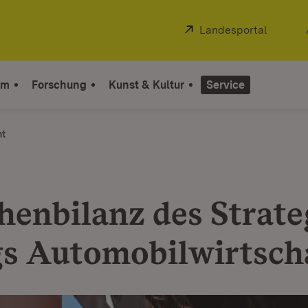
Extern:
Landesportal
(Öffnet
um
Forschung
Kunst & Kultur
Service
ht
henbilanz des Strate
gs Automobilwirtsch