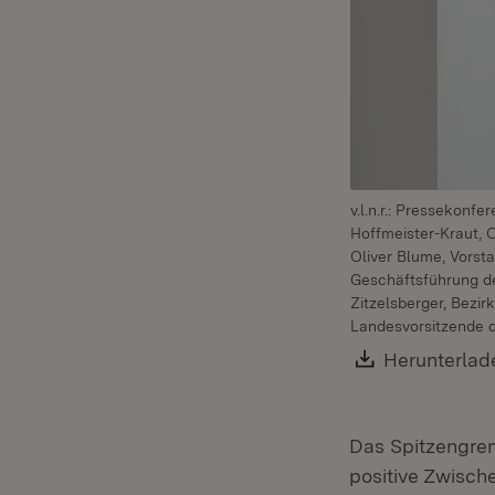
v.l.n.r.: Pressekonf
Hoffmeister-Kraut, 
Oliver Blume, Vorst
Geschäftsführung d
Zitzelsberger, Bezir
Landesvorsitzende 
Download:
Herunterlad
Das Spitzengrem
positive Zwisch