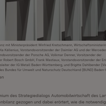
erenz mit Ministerpräsident Winfried Kretschmann, Wirtschaftsministeri
Ola Källenius, Vorstandsvorsitzender der Daimler AG und der Mercede
andsvorsitzender der Porsche AG, Volkmar Denner, Vorsitzender der
er Robert Bosch GmbH, Frank Mastiaux, Vorstandsvorsitzender der 
ksleiter der IG Metall Baden-Württemberg, und Brigitte Dahlbender (Vi
des Bundes für Umwelt und Naturschutz Deutschland (BUND) Baden
en
(Öffnet in neuem Fenster)
ium des Strategiedialogs Automobilwirtschaft des Lan
enbilanz gezogen und dabei erörtert, wie die notwendi