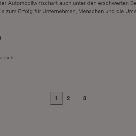
der Automobilwirtschaft auch unter den erschwerten 
e zum Erfolg für Unternehmen, Menschen und die Um
g
ersicht
…
Zur Seite
1
Zur Seite
2
Zur letzten Seite
8