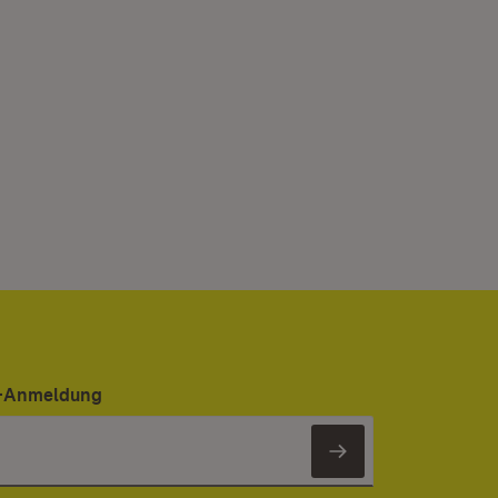
er-Anmeldung
Newsletter 