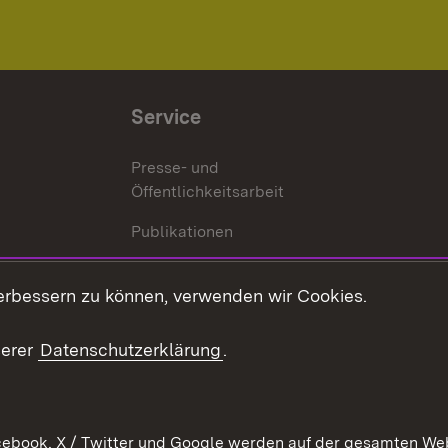
Service
Presse- und
Öffentlichkeitsarbeit
Publikationen
Kontakt
es
erbessern zu können, verwenden wir Cookies.
Mediathek
serer
Datenschutzerklärung
.
Ausschreibungen
tur
ebook, X / Twitter und Google werden auf der gesamten Webs