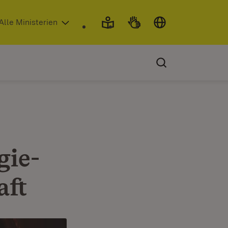
 in neuem Fenster)
Alle Ministerien
gie­
aft