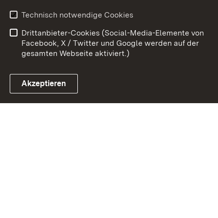
Kontakt
Benutzungshinweise
Technisch notwendige Cookies
Datenschutz
Barrierefreiheit
Drittanbieter-Cookies (Social-Media-Elemente von
Impressum
Cookies
Facebook, X / Twitter und Google werden auf der
gesamten Webseite aktiviert.)
Akzeptieren
Link zum Landesportal