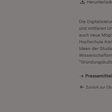
Download:
Herunterlad
Die Digitalisier
und mittleren U
auch neue Möglic
Hochschule Karl
Ideen der Studi
Wissenschaftsmi
"Gründungskultu
Pressemitte
Zurück zur Üb