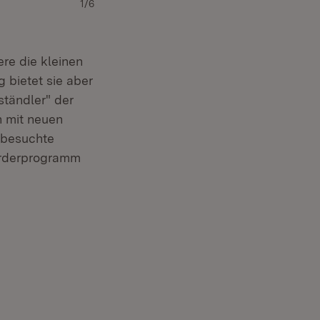
1/6
ere die kleinen
 bietet sie aber
ständler" der
n mit neuen
 besuchte
Förderprogramm