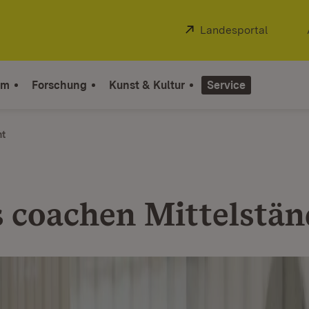
Extern:
Landesportal
(Öffnet
um
Forschung
Kunst & Kultur
Service
ht
s coachen Mittelstän