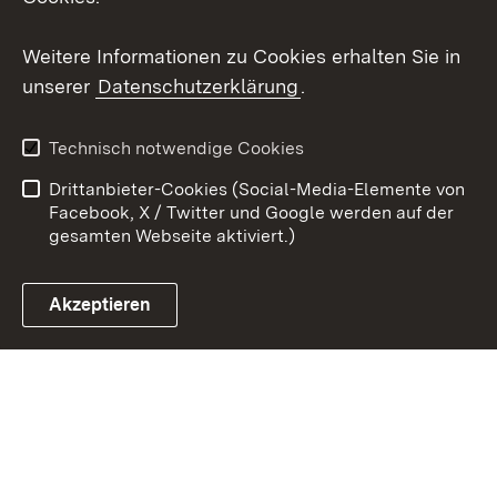
Youtube
Weitere Informationen zu Cookies erhalten Sie in
unserer
Datenschutzerklärung
.
Zum 
Kontakt
Benutzungshinweise
Technisch notwendige Cookies
Datenschutz
Barrierefreiheit
Drittanbieter-Cookies (Social-Media-Elemente von
Impressum
Cookies
Facebook, X / Twitter und Google werden auf der
gesamten Webseite aktiviert.)
Akzeptieren
Link zum Landesportal