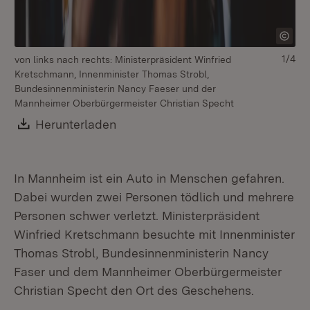
1/4
von links nach rechts: Ministerpräsident Winfried
vo
Kretschmann, Innenminister Thomas Strobl,
Mi
Bundesinnenministerin Nancy Faeser und der
Bu
Mannheimer Oberbürgermeister Christian Specht
Download:
Herunterladen
(Öffnet in neuem Fenster)
In Mannheim ist ein Auto in Menschen gefahren.
Dabei wurden zwei Personen tödlich und mehrere
Personen schwer verletzt. Ministerpräsident
Winfried Kretschmann besuchte mit Innenminister
Thomas Strobl, Bundesinnenministerin Nancy
Faser und dem Mannheimer Oberbürgermeister
Christian Specht den Ort des Geschehens.