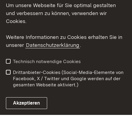
Um unsere Webseite für Sie optimal gestalten
LinkedIn
und verbessern zu können, verwenden wir
Social Wall
Cookies.
Youtube
Weitere Informationen zu Cookies erhalten Sie in
unserer
Datenschutzerklärung
.
Zum 
Kontakt
Benutzungshinweise
Technisch notwendige Cookies
Datenschutz
Barrierefreiheit
Drittanbieter-Cookies (Social-Media-Elemente von
Impressum
Cookies
Facebook, X / Twitter und Google werden auf der
gesamten Webseite aktiviert.)
Akzeptieren
Link zum Landesportal