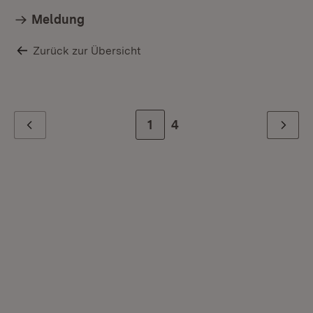
Meldung
Zurück zur Übersicht
Zur Seite
1
Zur letzten Seite
4
Zurück
Weiter