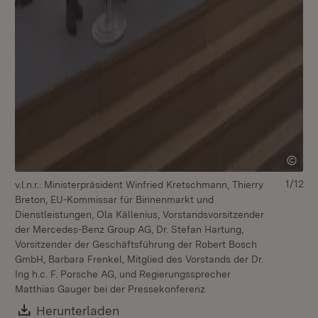
1/12
v.l.n.r.: Ministerpräsident Winfried Kretschmann, Thierry
v.l
Breton, EU-Kommissar für Binnenmarkt und
Br
Dienstleistungen, Ola Källenius, Vorstandsvorsitzender
Di
der Mercedes-Benz Group AG, Dr. Stefan Hartung,
de
Vorsitzender der Geschäftsführung der Robert Bosch
Vo
GmbH, Barbara Frenkel, Mitglied des Vorstands der Dr.
Gm
Ing h.c. F. Porsche AG, und Regierungssprecher
In
Matthias Gauger bei der Pressekonferenz
Ma
Download:
Herunterladen
(Öffnet in neuem Fenster)