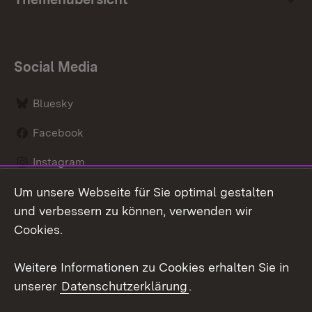
Social Media
Bluesky
Facebook
Instagram
Um unsere Webseite für Sie optimal gestalten
LinkedIn
und verbessern zu können, verwenden wir
Social Wall
Cookies.
Youtube
Weitere Informationen zu Cookies erhalten Sie in
unserer
Datenschutzerklärung
.
Zum 
Kontakt
Benutzungshinweise