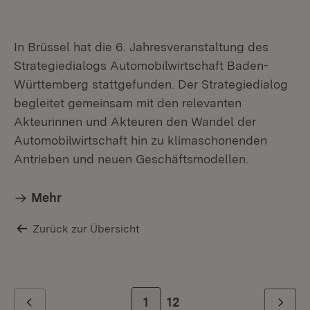
In Brüssel hat die 6. Jahresveranstaltung des
Strategiedialogs Automobilwirtschaft Baden-
Württemberg stattgefunden. Der Strategiedialog
begleitet gemeinsam mit den relevanten
Akteurinnen und Akteuren den Wandel der
Automobilwirtschaft hin zu klimaschonenden
Antrieben und neuen Geschäftsmodellen.
Mehr
Zurück zur Übersicht
Zur Seite
1
Zur letzten Seite
12
Zurück
Weiter