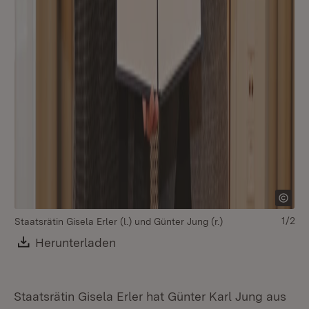
1/2
Staatsrätin Gisela Erler (l.) und Günter Jung (r.)
Download:
Herunterladen
(Öffnet in neuem Fenster)
Staatsrätin Gisela Erler hat Günter Karl Jung aus