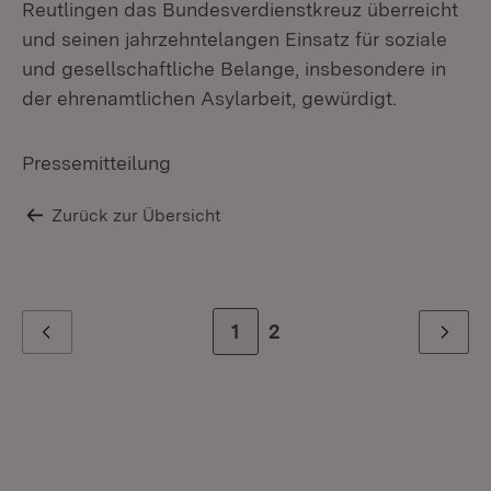
Reutlingen das Bundesverdienstkreuz überreicht
und seinen jahrzehntelangen Einsatz für soziale
und gesellschaftliche Belange, insbesondere in
der ehrenamtlichen Asylarbeit, gewürdigt.
Pressemitteilung
Zurück zur Übersicht
Zur Seite
1
Zur letzten Seite
2
Zurück
Weiter