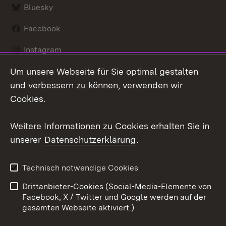
Bluesky
Facebook
Instagram
Um unsere Webseite für Sie optimal gestalten
LinkedIn
und verbessern zu können, verwenden wir
Social Wall
Cookies.
Youtube
Weitere Informationen zu Cookies erhalten Sie in
unserer
Datenschutzerklärung
.
Zum 
Kontakt
Benutzungshinweise
Technisch notwendige Cookies
Datenschutz
Barrierefreiheit
Drittanbieter-Cookies (Social-Media-Elemente von
Impressum
Cookies
Facebook, X / Twitter und Google werden auf der
gesamten Webseite aktiviert.)