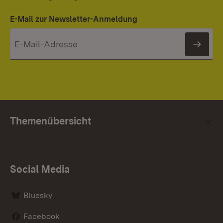
E-Mail zur Newsletter-Anmeldung
News
Themenübersicht
Social Media
Bluesky
Facebook