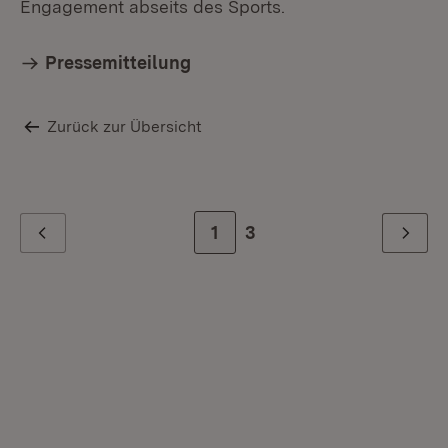
Engagement abseits des Sports.
Pressemitteilung
Zurück zur Übersicht
Zur Seite
1
Zur letzten Seite
3
Zurück
Weiter