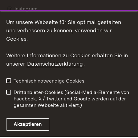
Instagram
Um unsere Webseite für Sie optimal gestalten
LinkedIn
und verbessern zu können, verwenden wir
Social Wall
Cookies.
Youtube
Weitere Informationen zu Cookies erhalten Sie in
unserer
Datenschutzerklärung
.
Zum 
Kontakt
Benutzungshinweise
Technisch notwendige Cookies
Datenschutz
Barrierefreiheit
Drittanbieter-Cookies (Social-Media-Elemente von
Impressum
Cookies
Facebook, X / Twitter und Google werden auf der
gesamten Webseite aktiviert.)
Akzeptieren
Link zum Landesportal