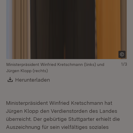
1/3
Ministerpräsident Winfried Kretschmann (links) und
Jürgen Klopp (rechts)
Download:
Herunterladen
(Öffnet in neuem Fenster)
Ministerpräsident Winfried Kretschmann hat
Jürgen Klopp den Verdienstorden des Landes
überreicht. Der gebürtige Stuttgarter erhielt die
Mi
Auszeichnung für sein vielfältiges soziales
Jü