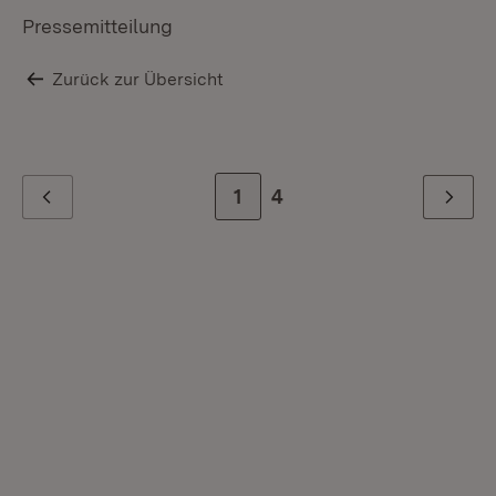
Pressemitteilung
Zurück zur Übersicht
Zur Seite
1
Zur letzten Seite
4
Zurück
Weiter