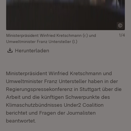
1/4
Ministerpräsident Winfried Kretschmann (r.) und
Mi
Umweltminister Franz Untersteller (l.)
Um
Download:
Herunterladen
(Öffnet in neuem Fenster)
Ministerpräsident Winfried Kretschmann und
Umweltminister Franz Untersteller haben in der
Regierungspressekonferenz in Stuttgart über die
Arbeit und die künftigen Schwerpunkte des
Klimaschutzbündnisses Under2 Coalition
berichtet und Fragen der Journalisten
beantwortet.