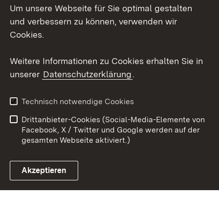
Um unsere Webseite für Sie optimal gestalten
LinkedIn
und verbessern zu können, verwenden wir
Social Wall
Cookies.
Youtube
Weitere Informationen zu Cookies erhalten Sie in
unserer
Datenschutzerklärung
.
Zum 
Kontakt
Benutzungshinweise
Technisch notwendige Cookies
Datenschutz
Barrierefreiheit
Drittanbieter-Cookies (Social-Media-Elemente von
Impressum
Cookies
Facebook, X / Twitter und Google werden auf der
gesamten Webseite aktiviert.)
Akzeptieren
Link zum Landesportal