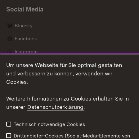
Social Media
Bluesky
Facebook
Instagram
Um unsere Webseite für Sie optimal gestalten
LinkedIn
und verbessern zu können, verwenden wir
Social Wall
Cookies.
Youtube
Weitere Informationen zu Cookies erhalten Sie in
unserer
Datenschutzerklärung
.
Zum 
Kontakt
Benutzungshinweise
Technisch notwendige Cookies
Datenschutz
Barrierefreiheit
Drittanbieter-Cookies (Social-Media-Elemente von
Impressum
Cookies