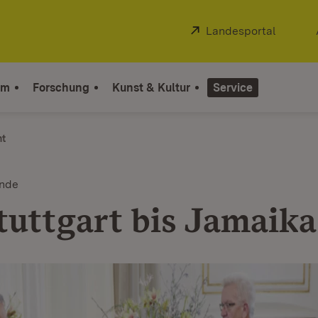
Extern:
Landesportal
(Öffnet
um
Forschung
Kunst & Kultur
Service
ht
unde
tuttgart bis Jamaika