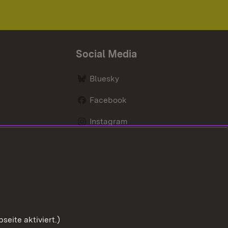
Social Media
Bluesky
Facebook
Instagram
LinkedIn
Social Wall
Youtube
eite aktiviert.)
Zum Sei