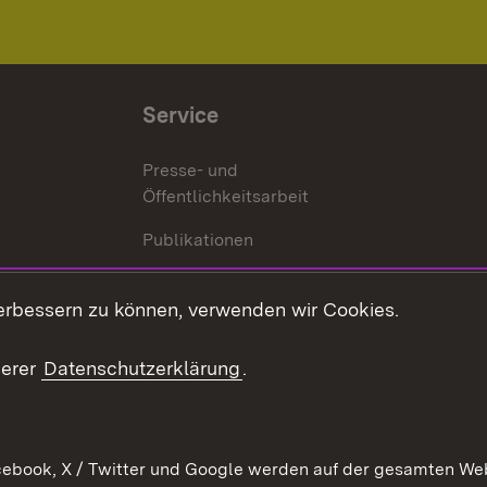
Service
Presse- und
Öffentlichkeitsarbeit
Publikationen
Kontakt
es
erbessern zu können, verwenden wir Cookies.
Mediathek
serer
Datenschutzerklärung
.
Ausschreibungen
tur
ebook, X / Twitter und Google werden auf der gesamten Webs