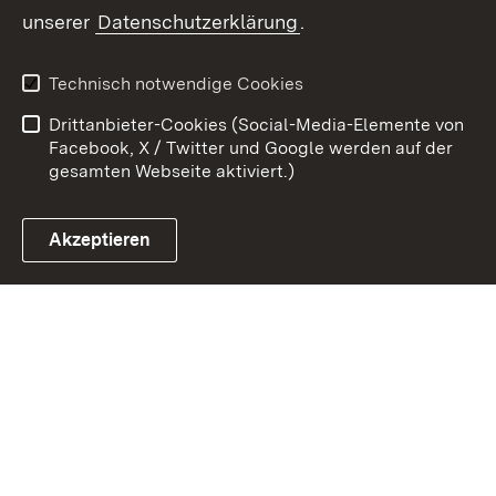
unserer
Datenschutzerklärung
.
Zum 
Kontakt
Benutzungshinweise
Technisch notwendige Cookies
Datenschutz
Barrierefreiheit
Drittanbieter-Cookies (Social-Media-Elemente von
Impressum
Cookies
Facebook, X / Twitter und Google werden auf der
gesamten Webseite aktiviert.)
Akzeptieren
Link zum Landesportal