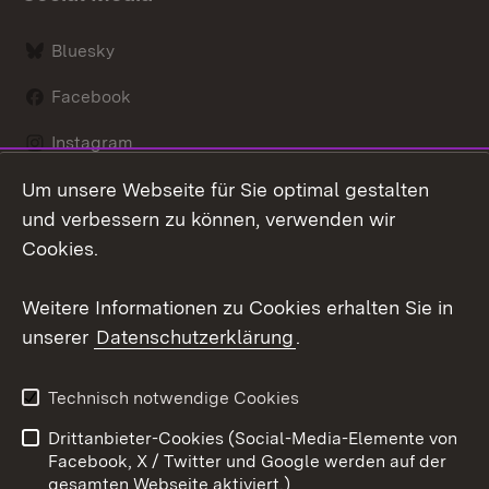
Bluesky
Facebook
Instagram
Um unsere Webseite für Sie optimal gestalten
LinkedIn
und verbessern zu können, verwenden wir
Social Wall
Cookies.
Youtube
Weitere Informationen zu Cookies erhalten Sie in
unserer
Datenschutzerklärung
.
Zum 
Kontakt
Benutzungshinweise
Technisch notwendige Cookies
Datenschutz
Barrierefreiheit
Drittanbieter-Cookies (Social-Media-Elemente von
Impressum
Cookies
Facebook, X / Twitter und Google werden auf der
gesamten Webseite aktiviert.)