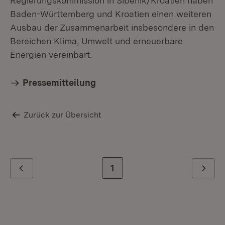
Regierungskommission in Šibenik/Kroatien haben
Baden-Württemberg und Kroatien einen weiteren
Ausbau der Zusammenarbeit insbesondere in den
Bereichen Klima, Umwelt und erneuerbare
Energien vereinbart.
Pressemitteilung
Zurück zur Übersicht
Zur letzten Seite
1
Zurück
Weiter