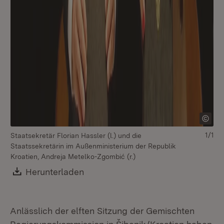
1/1
Staatsekretär Florian Hassler (l.) und die
Staatssekretärin im Außenministerium der Republik
Kroatien, Andreja Metelko-Zgombić (r.)
Download:
Herunterladen
(Öffnet in neuem Fenster)
Anlässlich der elften Sitzung der Gemischten