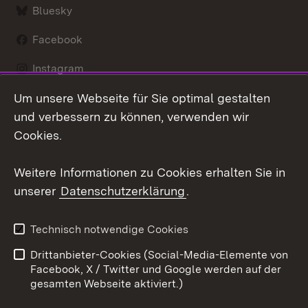
Bluesky
Facebook
Instagram
Um unsere Webseite für Sie optimal gestalten
LinkedIn
und verbessern zu können, verwenden wir
Social Wall
Cookies.
Youtube
Weitere Informationen zu Cookies erhalten Sie in
unserer
Datenschutzerklärung
.
Zum 
Kontakt
Benutzungshinweise
Technisch notwendige Cookies
Datenschutz
Barrierefreiheit
Drittanbieter-Cookies (Social-Media-Elemente von
Impressum
Cookies
Facebook, X / Twitter und Google werden auf der
gesamten Webseite aktiviert.)