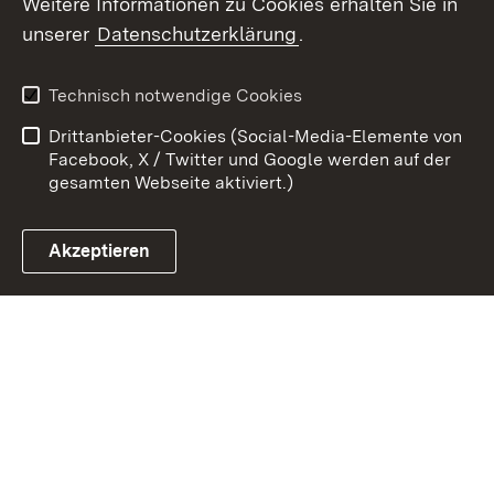
Weitere Informationen zu Cookies erhalten Sie in
unserer
Datenschutzerklärung
.
Zum 
Kontakt
Benutzungshinweise
Technisch notwendige Cookies
Datenschutz
Barrierefreiheit
Drittanbieter-Cookies (Social-Media-Elemente von
Impressum
Cookies
Facebook, X / Twitter und Google werden auf der
gesamten Webseite aktiviert.)
Akzeptieren
Link zum Landesportal