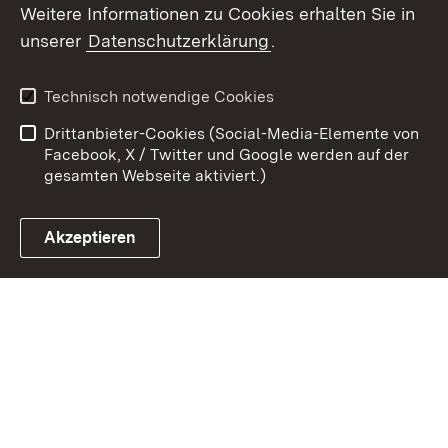
Weitere Informationen zu Cookies erhalten Sie in
unserer
Datenschutzerklärung
.
Zum 
Kontakt
Benutzungshinweise
Technisch notwendige Cookies
Datenschutz
Barrierefreiheit
Drittanbieter-Cookies (Social-Media-Elemente von
Impressum
Cookies
Facebook, X / Twitter und Google werden auf der
gesamten Webseite aktiviert.)
Akzeptieren
Link zum Landesportal