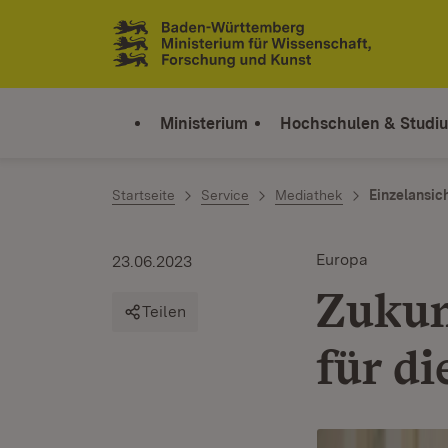
Zum Inhalt springen
Link zur Startseite
Ministerium
Hochschulen & Studi
Startseite
Service
Mediathek
Einzelansic
Europa
23.06.2023
Zukun
Teilen
für d