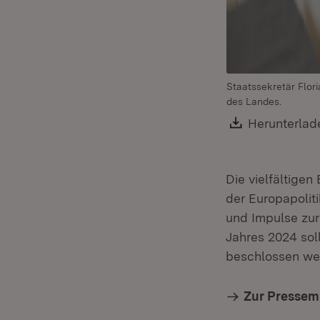
Staatssekretär Flor
des Landes.
Download:
Herunterlad
Die vielfältige
der Europapolit
und Impulse zur
Jahres 2024 soll
beschlossen we
Zur Pressem