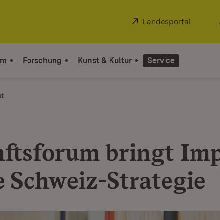
Extern:
Landesportal
(Öffnet
um
Forschung
Kunst & Kultur
Service
ht
ftsforum bringt Imp
ie Schweiz-Strategie