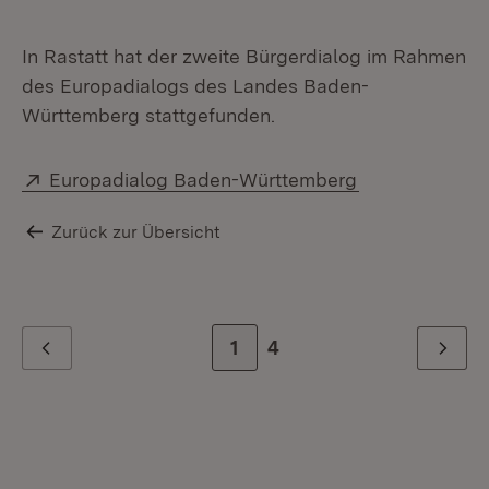
In Rastatt hat der zweite Bürgerdialog im Rahmen
des Europadialogs des Landes Baden-
Württemberg stattgefunden.
Extern:
(Öffnet in neu
Europadialog Baden-Württemberg
Zurück zur Übersicht
Zur Seite
1
Zur letzten Seite
4
Zurück
Weiter