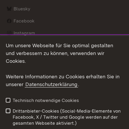
Bluesky
Facebook
Instagram
Um unsere Webseite für Sie optimal gestalten
LinkedIn
und verbessern zu können, verwenden wir
Social Wall
Cookies.
Youtube
Weitere Informationen zu Cookies erhalten Sie in
unserer
Datenschutzerklärung
.
Zum 
Kontakt
Benutzungshinweise
Technisch notwendige Cookies
Datenschutz
Barrierefreiheit
Drittanbieter-Cookies (Social-Media-Elemente von
Impressum
Cookies
Facebook, X / Twitter und Google werden auf der
gesamten Webseite aktiviert.)