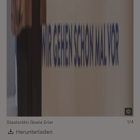
1/4
Staatsrätin Gisela Erler
Download:
Herunterladen
(Öffnet in neuem Fenster)