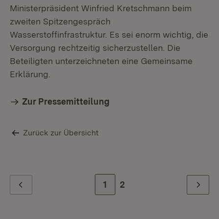
Ministerpräsident Winfried Kretschmann beim
zweiten Spitzengespräch
Wasserstoffinfrastruktur. Es sei enorm wichtig, die
Versorgung rechtzeitig sicherzustellen. Die
Beteiligten unterzeichneten eine Gemeinsame
Erklärung.
Zur Pressemitteilung
Zurück zur Übersicht
Zur Seite
1
Zur letzten Seite
2
Zurück
Weiter