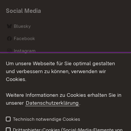
Social Media
Bluesky
Facebook
Instagram
Um unsere Webseite für Sie optimal gestalten
LinkedIn
und verbessern zu können, verwenden wir
Social Wall
Cookies.
Youtube
Weitere Informationen zu Cookies erhalten Sie in
unserer
Datenschutzerklärung
.
Zum 
Kontakt
Benutzungshinweise
Technisch notwendige Cookies
Datenschutz
Barrierefreiheit
Drittanbieter-Cookies (Social-Media-Elemente von