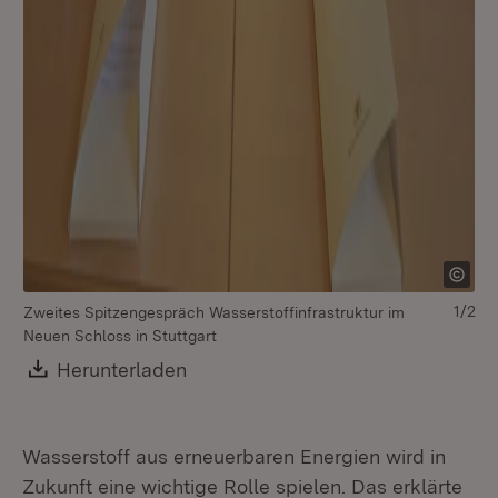
1/2
Zweites Spitzengespräch Wasserstoffinfrastruktur im
Mi
Neuen Schloss in Stuttgart
Um
Download:
Herunterladen
(Öffnet in neuem Fenster)
Wasserstoff aus erneuerbaren Energien wird in
Zukunft eine wichtige Rolle spielen. Das erklärte