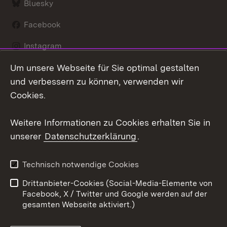
Bluesky
Facebook
Instagram
Um unsere Webseite für Sie optimal gestalten
LinkedIn
und verbessern zu können, verwenden wir
Social Wall
Cookies.
Youtube
Weitere Informationen zu Cookies erhalten Sie in
unserer
Datenschutzerklärung
.
Zum 
Kontakt
Benutzungshinweise
Technisch notwendige Cookies
Datenschutz
Barrierefreiheit
Drittanbieter-Cookies (Social-Media-Elemente von
Impressum
Cookies
Facebook, X / Twitter und Google werden auf der
gesamten Webseite aktiviert.)