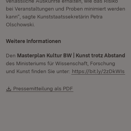
verlässliche Auskünfte erhalten, wie das Risiko
bei Veranstaltungen und Proben minimiert werden
kann“, sagte Kunststaatssekretärin Petra
Olschowski.
Weitere Informationen
Den
Masterplan Kultur BW | Kunst trotz Abstand
des Ministeriums für Wissenschaft, Forschung
und Kunst finden Sie unter:
https://bit.ly/2zDkWIs
Download:
(Öffnet in neuem Fenste
Pressemitteilung als PDF