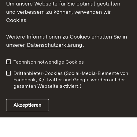
Um unsere Webseite für Sie optimal gestalten
LinkedIn
und verbessern zu können, verwenden wir
Social Wall
Cookies.
Youtube
Weitere Informationen zu Cookies erhalten Sie in
unserer
Datenschutzerklärung
.
Zum 
Kontakt
Benutzungshinweise
Technisch notwendige Cookies
Datenschutz
Barrierefreiheit
Drittanbieter-Cookies (Social-Media-Elemente von
Impressum
Cookies
Facebook, X / Twitter und Google werden auf der
gesamten Webseite aktiviert.)
Akzeptieren
Link zum Landesportal