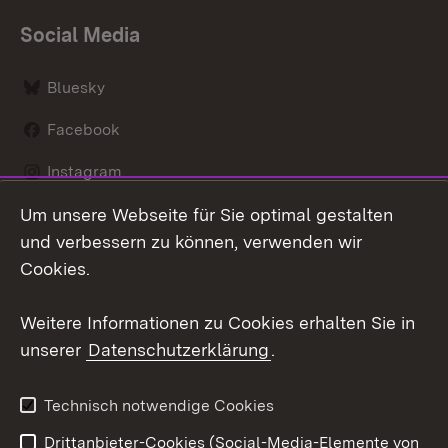
Social Media
Bluesky
Facebook
Instagram
Um unsere Webseite für Sie optimal gestalten
LinkedIn
und verbessern zu können, verwenden wir
Social Wall
Cookies.
Youtube
Weitere Informationen zu Cookies erhalten Sie in
unserer
Datenschutzerklärung
.
Zum 
Kontakt
Benutzungshinweise
Technisch notwendige Cookies
Datenschutz
Barrierefreiheit
Drittanbieter-Cookies (Social-Media-Elemente von
Impressum
Cookies