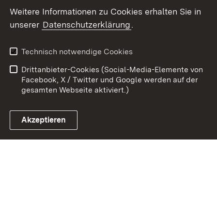
Weitere Informationen zu Cookies erhalten Sie in
unserer
Datenschutzerklärung
.
Zum 
Kontakt
Benutzungshinweise
Technisch notwendige Cookies
Datenschutz
Barrierefreiheit
Drittanbieter-Cookies (Social-Media-Elemente von
Impressum
Cookies
Facebook, X / Twitter und Google werden auf der
gesamten Webseite aktiviert.)
Akzeptieren
Link zum Landesportal