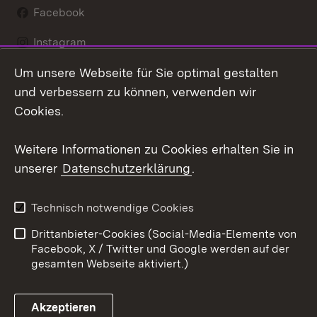
Facebook
Instagram
Um unsere Webseite für Sie optimal gestalten
LinkedIn
und verbessern zu können, verwenden wir
Social Wall
Cookies.
Youtube
Weitere Informationen zu Cookies erhalten Sie in
unserer
Datenschutzerklärung
.
Zum 
Kontakt
Benutzungshinweise
Technisch notwendige Cookies
Datenschutz
Barrierefreiheit
Drittanbieter-Cookies (Social-Media-Elemente von
Impressum
Cookies
Facebook, X / Twitter und Google werden auf der
gesamten Webseite aktiviert.)
Akzeptieren
Link zum Landesportal