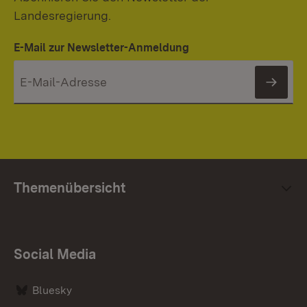
Landesregierung.
E-Mail zur Newsletter-Anmeldung
News
Themenübersicht
Social Media
Bluesky