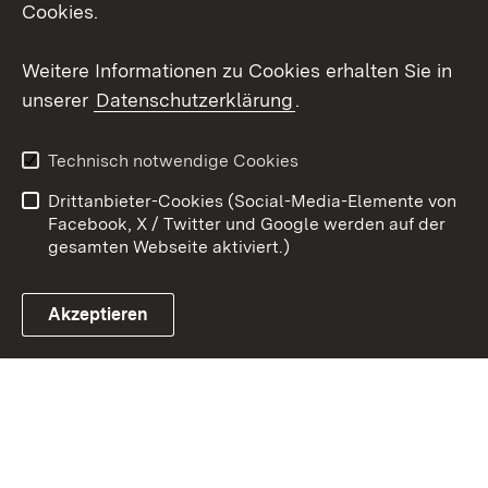
Cookies.
Youtube
Weitere Informationen zu Cookies erhalten Sie in
unserer
Datenschutzerklärung
.
Zum 
Kontakt
Benutzungshinweise
Technisch notwendige Cookies
Datenschutz
Barrierefreiheit
Drittanbieter-Cookies (Social-Media-Elemente von
Impressum
Cookies
Facebook, X / Twitter und Google werden auf der
gesamten Webseite aktiviert.)
Akzeptieren
Link zum Landesportal