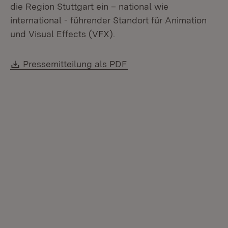
die Region Stuttgart ein – national wie
international - führender Standort für Animation
und Visual Effects (VFX).
Download:
(Öffnet in neuem Fenste
Pressemitteilung als PDF