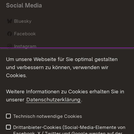
Social Media
Bluesky
Facebook
Instagram
Um unsere Webseite für Sie optimal gestalten
LinkedIn
und verbessern zu können, verwenden wir
Social Wall
Cookies.
Youtube
Weitere Informationen zu Cookies erhalten Sie in
unserer
Datenschutzerklärung
.
Zum 
Kontakt
Benutzungshinweise
Technisch notwendige Cookies
Datenschutz
Barrierefreiheit
Drittanbieter-Cookies (Social-Media-Elemente von
Impressum
Cookies
Facebook, X / Twitter und Google werden auf der