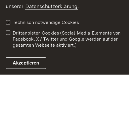
unserer
Datenschutzerklärung
.
Zum 
Kontakt
Benutzungshinweise
Technisch notwendige Cookies
Datenschutz
Barrierefreiheit
Drittanbieter-Cookies (Social-Media-Elemente von
Impressum
Cookies
Facebook, X / Twitter und Google werden auf der
gesamten Webseite aktiviert.)
Akzeptieren
Link zum Landesportal