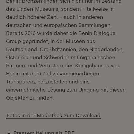
Benin-Bronzen finden sich nicht nur im Bestand
des Linden-Museums, sondern – teilweise in
deutlich höherer Zahl – auch in anderen
deutschen und europäischen Sammlungen.
Bereits 2010 wurde daher die Benin Dialogue
Group gegründet, in der Museen aus
Deutschland, Großbritannien, den Niederlanden,
Österreich und Schweden mit nigerianischen
Partnern und Vertretern des Königshauses von
Benin mit dem Ziel zusammenarbeiten,
Transparenz herzustellen und eine
einvernehmliche Lösung zum Umgang mit diesen
Objekten zu finden.
Fotos in der Mediathek zum Download
Download:
(Öffnet in neuem Fenste
Pressemitteilung als PDF