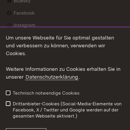
Bluesky
Facebook
Instagram
Um unsere Webseite für Sie optimal gestalten
LinkedIn
und verbessern zu können, verwenden wir
Social Wall
Cookies.
Youtube
Weitere Informationen zu Cookies erhalten Sie in
unserer
Datenschutzerklärung
.
Zum 
Kontakt
Benutzungshinweise
Technisch notwendige Cookies
Datenschutz
Barrierefreiheit
Drittanbieter-Cookies (Social-Media-Elemente von
Impressum
Cookies
Facebook, X / Twitter und Google werden auf der
gesamten Webseite aktiviert.)