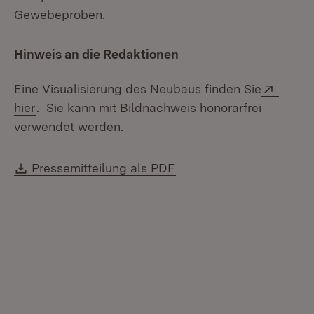
Gewebeproben.
Hinweis an die Redaktionen
Extern
Eine Visualisierung des Neubaus finden Sie
(Öffnet in neuem Fenster)
hier
. Sie kann mit Bildnachweis honorarfrei
verwendet werden.
Download:
(Öffnet in neuem Fenste
Pressemitteilung als PDF