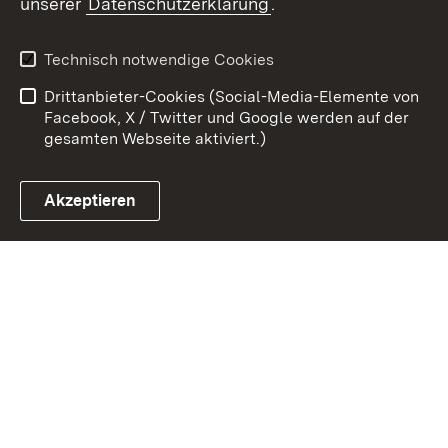
unserer
Datenschutzerklärung
.
Zum 
Kontakt
Benutzungshinweise
Technisch notwendige Cookies
Datenschutz
Barrierefreiheit
Drittanbieter-Cookies (Social-Media-Elemente von
Impressum
Cookies
Facebook, X / Twitter und Google werden auf der
gesamten Webseite aktiviert.)
Akzeptieren
Link zum Landesportal