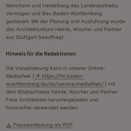
Mannheim und Heidelberg des Landesbetriebs
Vermögen und Bau Baden-Württemberg
gesteuert. Mit der Planung und Ausführung wurde
das Architekturbüro Heinle, Wischer und Partner
aus Stuttgart beauftragt.
Hinweis für die Redaktionen:
Die Visualisierung kann in unserer Online-
Extern:
Mediathek (
https://fm.baden-
(Öffnet in 
wuerttemberg.de/de/service/mediathek/
) mit
dem Bildnachweis Heinle, Wischer und Partner
Freie Architekten heruntergeladen und
honorarfrei verwendet werden.
Download:
(Öffnet in neuem Fenste
Pressemitteilung als PDF