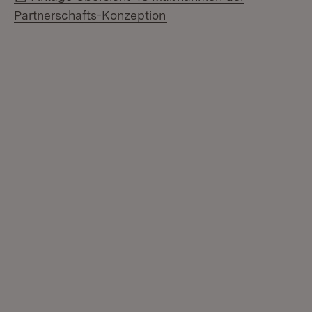
(Öffnet in neuem Fenster)
Partnerschafts-Konzeption