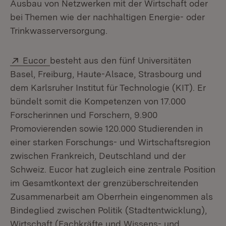
Ausbau von Netzwerken mit der Wirtschaft oder
bei Themen wie der nachhaltigen Energie- oder
Trinkwasserversorgung.
Extern:
(Öffnet in neuem Fenster)
Eucor
besteht aus den fünf Universitäten
Basel, Freiburg, Haute-Alsace, Strasbourg und
dem Karlsruher Institut für Technologie (KIT). Er
bündelt somit die Kompetenzen von 17.000
Forscherinnen und Forschern, 9.900
Promovierenden sowie 120.000 Studierenden in
einer starken Forschungs- und Wirtschaftsregion
zwischen Frankreich, Deutschland und der
Schweiz. Eucor hat zugleich eine zentrale Position
im Gesamtkontext der grenzüberschreitenden
Zusammenarbeit am Oberrhein eingenommen als
Bindeglied zwischen Politik (Stadtentwicklung),
Wirtschaft (Fachkräfte und Wissens- und