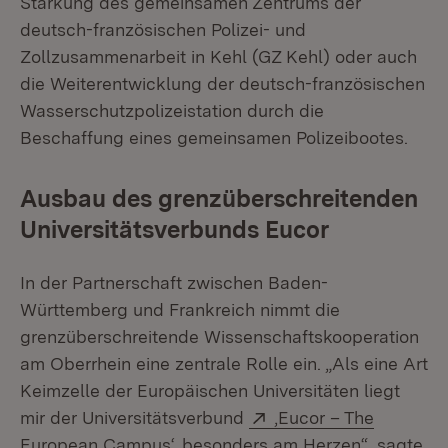
Stärkung des gemeinsamen Zentrums der
deutsch-französischen Polizei- und
Zollzusammenarbeit in Kehl (GZ Kehl) oder auch
die Weiterentwicklung der deutsch-französischen
Wasserschutzpolizeistation durch die
Beschaffung eines gemeinsamen Polizeibootes.
Ausbau des grenzüberschreitenden
Universitätsverbunds Eucor
In der Partnerschaft zwischen Baden-
Württemberg und Frankreich nimmt die
grenzüberschreitende Wissenschaftskooperation
am Oberrhein eine zentrale Rolle ein. „Als eine Art
Keimzelle der Europäischen Universitäten liegt
Extern:
mir der Universitätsverbund
‚Eucor – The
(Öffnet in neuem Fenster)
European Campus‘
besonders am Herzen“, sagte