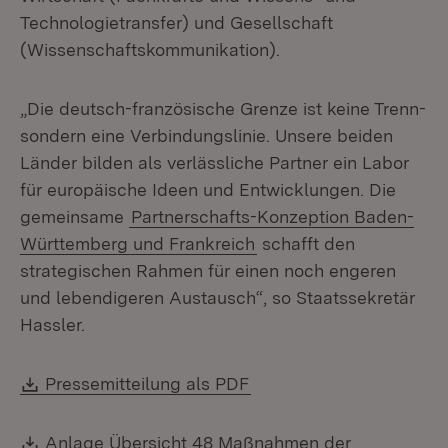
Technologietransfer) und Gesellschaft
(Wissenschaftskommunikation).
„Die deutsch-französische Grenze ist keine Trenn-
sondern eine Verbindungslinie. Unsere beiden
Länder bilden als verlässliche Partner ein Labor
für europäische Ideen und Entwicklungen. Die
gemeinsame
Partnerschafts-Konzeption Baden-
Württemberg und Frankreich
schafft den
strategischen Rahmen für einen noch engeren
und lebendigeren Austausch“, so Staatssekretär
Hassler.
Download:
(Öffnet in neuem Fenste
Pressemitteilung als PDF
Download:
Anlage Übersicht 48 Maßnahmen der