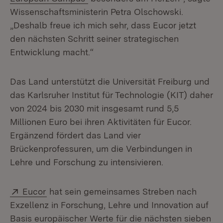
Wissenschaftsministerin Petra Olschowski.
„Deshalb freue ich mich sehr, dass Eucor jetzt
den nächsten Schritt seiner strategischen
Entwicklung macht.“
Das Land unterstützt die Universität Freiburg und
das Karlsruher Institut für Technologie (KIT) daher
von 2024 bis 2030 mit insgesamt rund 5,5
Millionen Euro bei ihren Aktivitäten für Eucor.
Ergänzend fördert das Land vier
Brückenprofessuren, um die Verbindungen in
Lehre und Forschung zu intensivieren.
Extern:
(Öffnet in neuem Fenster)
Eucor
hat sein gemeinsames Streben nach
Exzellenz in Forschung, Lehre und Innovation auf
Basis europäischer Werte für die nächsten sieben