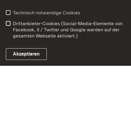
Kontakt
Benutzungshinweise
Technisch notwendige Cookies
Datenschutz
Barrierefreiheit
Drittanbieter-Cookies (Social-Media-Elemente von
Impressum
Cookies
Facebook, X / Twitter und Google werden auf der
gesamten Webseite aktiviert.)
Akzeptieren
Link zum Landesportal