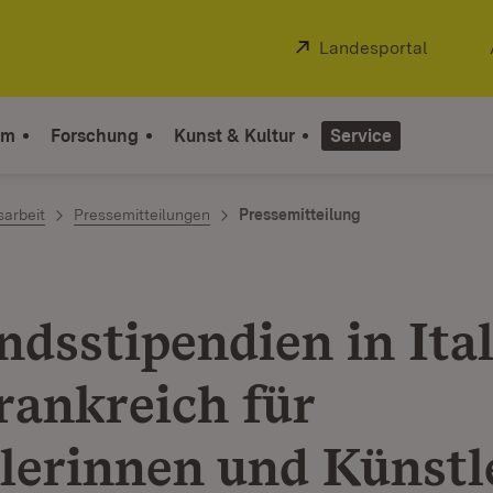
Extern:
Landesportal
(Öffnet
um
Forschung
Kunst & Kultur
Service
sarbeit
Pressemitteilungen
Pressemitteilung
ndsstipendien in Ita
rankreich für
lerinnen und Künstl