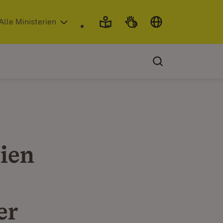
 in neuem Fenster)
Alle Ministerien
lien
er