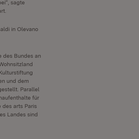
ei“, sagte
rt.
Baldi in Olevano
ze des Bundes an
 Wohnsitzland
Kulturstiftung
ten und dem
estellt. Parallel
aufenthalte für
 des arts Paris
es Landes sind