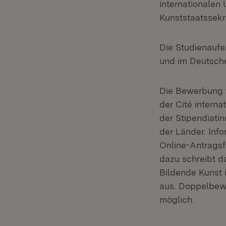
internationalen
Kunststaatssekr
Die Studienaufen
und im Deutsche
Die Bewerbung f
der Cité interna
der Stipendiatin
der Länder. Inf
Online-Antragsf
dazu schreibt 
Bildende Kunst i
aus. Doppelbew
möglich.