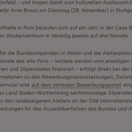
 Umfeld – und tragen damit zum kulturellen Austausch b
etär Arne Braun am Dienstag (28. November) in Stuttga
thalte in Rom belaufen sich auf ein Jahr, in der Casa 
n Studienzentrum in Venedig jeweils auf drei Monate.
ür die Bundesstipendien in Italien und die Atelierplät
tionale des arts Paris – letztere werden vom jeweiligen
nen und Stipendiaten finanziert – erfolgt direkt bei der 
ormationen zu den Bewerbungsvoraussetzungen, Zielor
ormular sind
auf dem zentralen Bewerbungsportal
eing
das Land Baden-Württemberg sechsmonatige Stipendien
n den landeseigenen Ateliers an der Cité internationale
erbungen für das Auswahlverfahren des Bundes und d