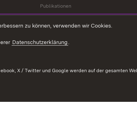
Publikationen
Kontakt
es
erbessern zu können, verwenden wir Cookies.
Mediathek
serer
Datenschutzerklärung
.
Ausschreibungen
tur
ebook, X / Twitter und Google werden auf der gesamten Webs
Kontakt
Benutzungshinweise
Datens