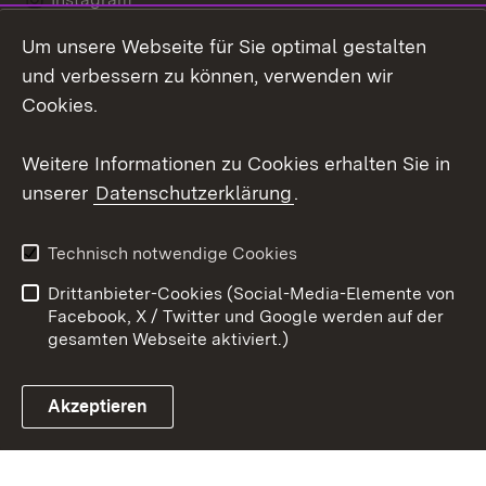
Um unsere Webseite für Sie optimal gestalten
LinkedIn
und verbessern zu können, verwenden wir
Social Wall
Cookies.
Youtube
Weitere Informationen zu Cookies erhalten Sie in
unserer
Datenschutzerklärung
.
Zum 
Kontakt
Benutzungshinweise
Technisch notwendige Cookies
Datenschutz
Barrierefreiheit
Drittanbieter-Cookies (Social-Media-Elemente von
Impressum
Cookies
Facebook, X / Twitter und Google werden auf der
gesamten Webseite aktiviert.)
Akzeptieren
Link zum Landesportal