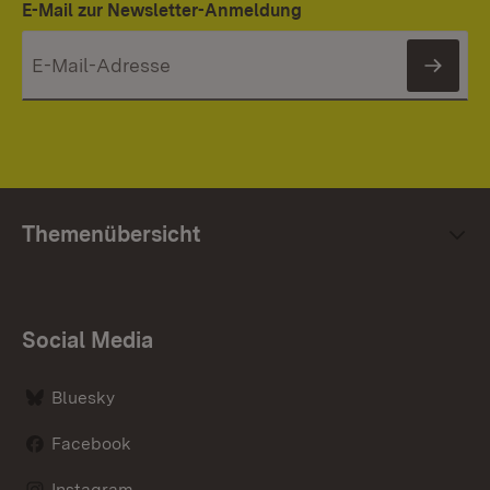
E-Mail zur Newsletter-Anmeldung
News
Themenübersicht
Social Media
Bluesky
Facebook
Instagram