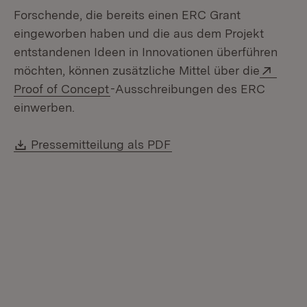
Forschende, die bereits einen ERC Grant
eingeworben haben und die aus dem Projekt
entstandenen Ideen in Innovationen überführen
Exter
möchten, können zusätzliche Mittel über die
Proof of Concept
-Ausschreibungen des ERC
einwerben.
Download:
(Öffnet in neuem Fenste
Pressemitteilung als PDF