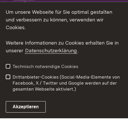
Um unsere Webseite für Sie optimal gestalten
LinkedIn
und verbessern zu können, verwenden wir
Social Wall
Cookies.
Youtube
Weitere Informationen zu Cookies erhalten Sie in
unserer
Datenschutzerklärung
.
Zum 
Kontakt
Benutzungshinweise
Technisch notwendige Cookies
Datenschutz
Barrierefreiheit
Drittanbieter-Cookies (Social-Media-Elemente von
Impressum
Cookies
Facebook, X / Twitter und Google werden auf der
gesamten Webseite aktiviert.)
Akzeptieren
Link zum Landesportal