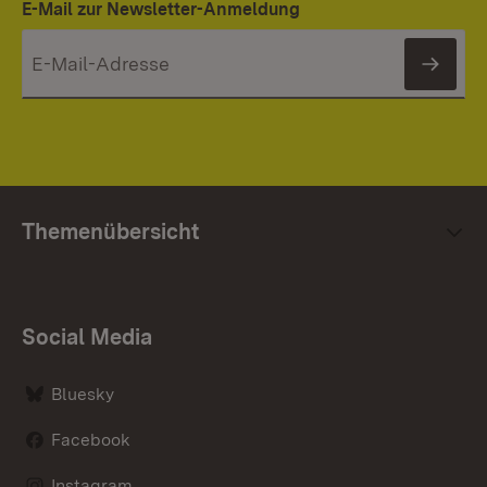
E-Mail zur Newsletter-Anmeldung
News
Themenübersicht
Social Media
Bluesky
Facebook
Instagram