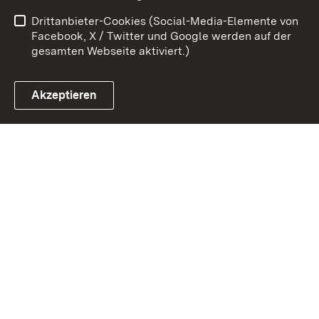
Datenschutz
Barrierefreiheit
Drittanbieter-Cookies (Social-Media-Elemente von
Impressum
Cookies
Facebook, X / Twitter und Google werden auf der
gesamten Webseite aktiviert.)
Akzeptieren
Link zum Landesportal