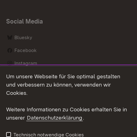
Social Media
Bluesky
Facebook
Instagram
Um unsere Webseite für Sie optimal gestalten
LinkedIn
und verbessern zu können, verwenden wir
Social Wall
Cookies.
Youtube
Weitere Informationen zu Cookies erhalten Sie in
unserer
Datenschutzerklärung
.
Zum 
Kontakt
Benutzungshinweise
Technisch notwendige Cookies