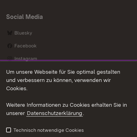
Social Media
Bluesky
Facebook
Instagram
Um unsere Webseite für Sie optimal gestalten
LinkedIn
und verbessern zu können, verwenden wir
Social Wall
Cookies.
Youtube
Weitere Informationen zu Cookies erhalten Sie in
unserer
Datenschutzerklärung
.
Zum 
Kontakt
Benutzungshinweise
Technisch notwendige Cookies
Datenschutz
Barrierefreiheit