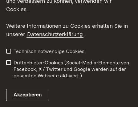
und verbessern zu können, verwenden wir
Social Wall
Cookies.
Youtube
Weitere Informationen zu Cookies erhalten Sie in
unserer
Datenschutzerklärung
.
Zum 
Kontakt
Benutzungshinweise
Technisch notwendige Cookies
Datenschutz
Barrierefreiheit
Drittanbieter-Cookies (Social-Media-Elemente von
Impressum
Cookies
Facebook, X / Twitter und Google werden auf der
gesamten Webseite aktiviert.)
Akzeptieren
Link zum Landesportal