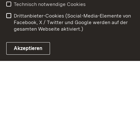
Technisch notwendige Cookies
Datenschutz
Barrierefreiheit
Drittanbieter-Cookies (Social-Media-Elemente von
Impressum
Cookies
Facebook, X / Twitter und Google werden auf der
gesamten Webseite aktiviert.)
Akzeptieren
Link zum Landesportal