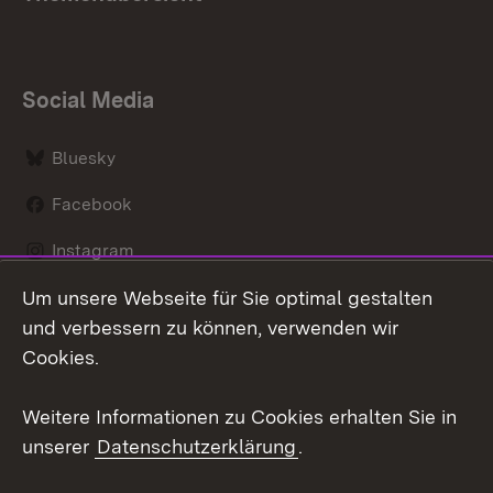
Social Media
Bluesky
Facebook
Instagram
Um unsere Webseite für Sie optimal gestalten
LinkedIn
und verbessern zu können, verwenden wir
Social Wall
Cookies.
Youtube
Weitere Informationen zu Cookies erhalten Sie in
unserer
Datenschutzerklärung
.
Zum 
Kontakt
Benutzungshinweise