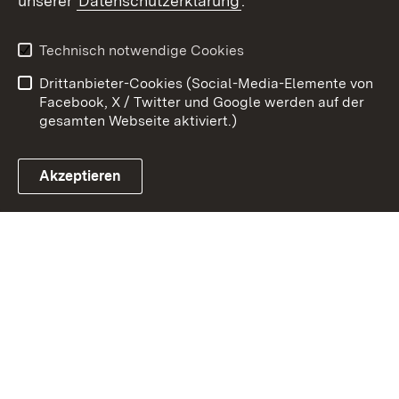
unserer
Datenschutzerklärung
.
Zum 
Kontakt
Benutzungshinweise
Technisch notwendige Cookies
Datenschutz
Barrierefreiheit
Drittanbieter-Cookies (Social-Media-Elemente von
Impressum
Cookies
Facebook, X / Twitter und Google werden auf der
gesamten Webseite aktiviert.)
Akzeptieren
Link zum Landesportal