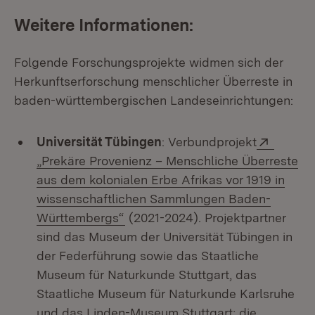
Weitere Informationen:
Folgende Forschungsprojekte widmen sich der
Herkunftserforschung menschlicher Überreste in
baden-württembergischen Landeseinrichtungen:
Extern:
Universität Tübingen
: Verbundprojekt
„Prekäre Provenienz – Menschliche Überreste
aus dem kolonialen Erbe Afrikas vor 1919 in
wissenschaftlichen Sammlungen Baden-
(Öffnet in neuem Fenster)
Württembergs“
(2021-2024). Projektpartner
sind das Museum der Universität Tübingen in
der Federführung sowie das Staatliche
Museum für Naturkunde Stuttgart, das
Staatliche Museum für Naturkunde Karlsruhe
und das Linden-Museum Stuttgart; die