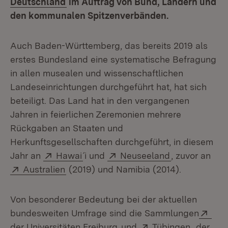
(Öffnet in neuem Fenster)
Deutschland
im Auftrag von Bund, Ländern und
den kommunalen Spitzenverbänden.
Auch Baden-Württemberg, das bereits 2019 als
erstes Bundesland eine systematische Befragung
in allen musealen und wissenschaftlichen
Landeseinrichtungen durchgeführt hat, hat sich
beteiligt. Das Land hat in den vergangenen
Jahren in feierlichen Zeremonien mehrere
Rückgaben an Staaten und
Herkunftsgesellschaften durchgeführt, in diesem
Extern:
(Öffnet in neuem Fenster)
Extern:
(Öffnet in ne
Jahr an
Hawai
´i und
Neuseeland
, zuvor an
Extern:
(Öffnet in neuem Fenster)
Australien
(2019) und Namibia (2014).
Von besonderer Bedeutung bei der aktuellen
Ext
bundesweiten Umfrage sind die Sammlungen
(Öffnet in neuem Fenster)
Extern:
(Öffnet 
der Universitäten Freiburg
und
Tübingen
, der