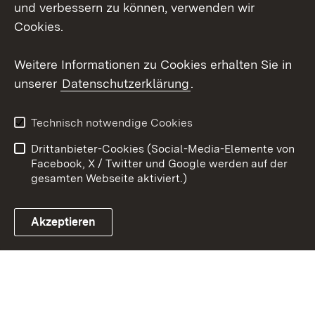
und verbessern zu können, verwenden wir
Social Wall
Cookies.
Youtube
Weitere Informationen zu Cookies erhalten Sie in
unserer
Datenschutzerklärung
.
Zum 
Kontakt
Benutzungshinweise
Technisch notwendige Cookies
Datenschutz
Barrierefreiheit
Drittanbieter-Cookies (Social-Media-Elemente von
Impressum
Cookies
Facebook, X / Twitter und Google werden auf der
gesamten Webseite aktiviert.)
Akzeptieren
Link zum Landesportal