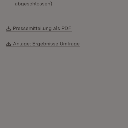
abgeschlossen)
Download:
(Öffnet in neuem Fenste
Pressemitteilung als PDF
Download:
(Öffnet in neuem Fen
Anlage: Ergebnisse Umfrage