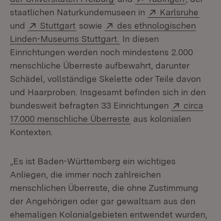
Extern:
(Öffn
staatlichen Naturkundemuseen in
Karlsruhe
Extern:
(Öffnet in neuem Fenster)
Extern:
und
Stuttgart
sowie
des ethnologischen
(Öffnet in neuem Fenster
Linden-Museums Stuttgart.
In diesen
Einrichtungen werden noch mindestens 2.000
menschliche Überreste aufbewahrt, darunter
Schädel, vollständige Skelette oder Teile davon
und Haarproben. Insgesamt befinden sich in den
Extern:
bundesweit befragten 33 Einrichtungen
circa
(Öffnet in neuem Fenst
17.000 menschliche Überreste
aus kolonialen
Kontexten.
„Es ist Baden-Württemberg ein wichtiges
Anliegen, die immer noch zahlreichen
menschlichen Überreste, die ohne Zustimmung
der Angehörigen oder gar gewaltsam aus den
ehemaligen Kolonialgebieten entwendet wurden,